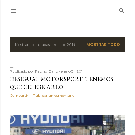
Ir al contenido principal
Mostrando entradas de enero, 2014
MOSTRAR TODO
E
n
t
Publicado por
Racing Gang
enero 31, 2014
DESIGUAL MOTORSPORT. TENEMOS
r
QUE CELEBRARLO
a
Compartir
Publicar un comentario
d
a
s