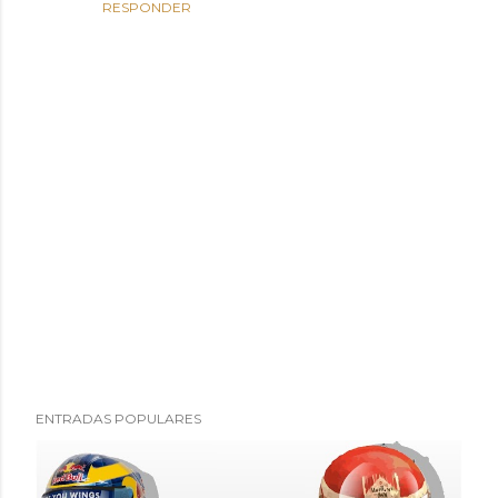
RESPONDER
P
ENTRADAS POPULARES
u
b
l