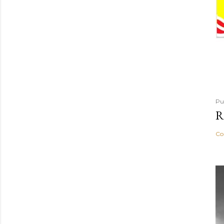
Pu
R
Co