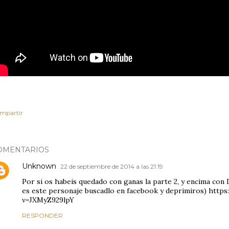
mpartir
OMENTARIOS
Unknown
22 de septiembre de 2014 a las 21:19
Por si os habeis quedado con ganas la parte 2, y encima con D
es este personaje buscadlo en facebook y deprimiros) htt
v=JXMyZ929lpY
RESPONDER