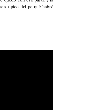
me quedo con esa parte y la
 tan típico del pa qué habré