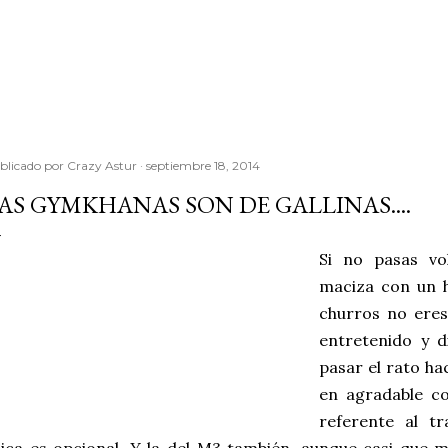
Ir al contenido principal
blicado por
Crazy Astur
septiembre 18, 2014
AS GYMKHANAS SON DE GALLINAS....
Si no pasas v
maciza con un 
churros no eres
entretenido y 
pasar el rato ha
en agradable c
referente al t