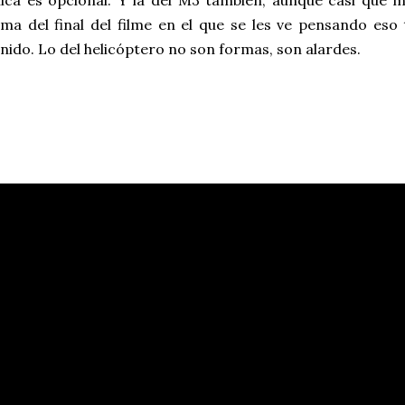
ica es opcional. Y la del M3 también, aunque casi que 
ma del final del filme en el que se les ve pensando eso
nido. Lo del helicóptero no son formas, son alardes.