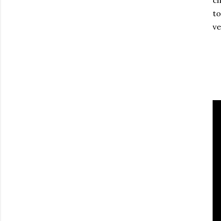
ch
to
ve