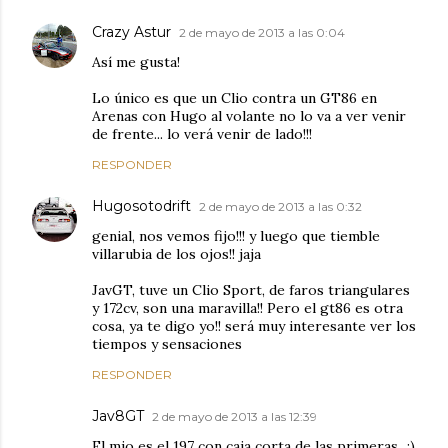
Crazy Astur
2 de mayo de 2013 a las 0:04
Así me gusta!
Lo único es que un Clio contra un GT86 en
Arenas con Hugo al volante no lo va a ver venir
de frente... lo verá venir de lado!!!
RESPONDER
Hugosotodrift
2 de mayo de 2013 a las 0:32
genial, nos vemos fijo!!! y luego que tiemble
villarubia de los ojos!! jaja
JavGT, tuve un Clio Sport, de faros triangulares
y 172cv, son una maravilla!! Pero el gt86 es otra
cosa, ya te digo yo!! será muy interesante ver los
tiempos y sensaciones
RESPONDER
Jav8GT
2 de mayo de 2013 a las 12:39
El mio es el 197 con caja corta de las primeras...;)