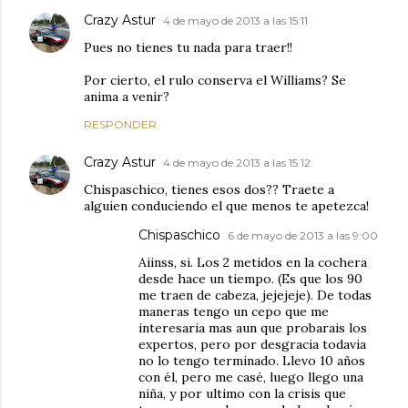
Crazy Astur
4 de mayo de 2013 a las 15:11
Pues no tienes tu nada para traer!!
Por cierto, el rulo conserva el Williams? Se
anima a venir?
RESPONDER
Crazy Astur
4 de mayo de 2013 a las 15:12
Chispaschico, tienes esos dos?? Traete a
alguien conduciendo el que menos te apetezca!
Chispaschico
6 de mayo de 2013 a las 9:00
Aiinss, si. Los 2 metidos en la cochera
desde hace un tiempo. (Es que los 90
me traen de cabeza, jejejeje). De todas
maneras tengo un cepo que me
interesaria mas aun que probarais los
expertos, pero por desgracia todavia
no lo tengo terminado. Llevo 10 años
con él, pero me casé, luego llego una
niña, y por ultimo con la crisis que