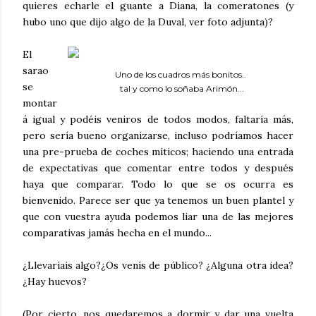
quieres echarle el guante a Diana, la comeratones (y
hubo uno que dijo algo de la Duval, ver foto adjunta)?
El
sarao
Uno de los cuadros más bonitos..
se
tal y como lo soñaba Arimón...
montar
á igual y podéis veniros de todos modos, faltaría más,
pero sería bueno organizarse, incluso podríamos hacer
una pre-prueba de coches míticos; haciendo una entrada
de expectativas que comentar entre todos y después
haya que comparar. Todo lo que se os ocurra es
bienvenido. Parece ser que ya tenemos un buen plantel y
que con vuestra ayuda podemos liar una de las mejores
comparativas jamás hecha en el mundo...
¿Llevaríais algo?¿Os venís de público? ¿Alguna otra idea?
¿Hay huevos?
(Por cierto, nos quedaremos a dormir y dar una vuelta