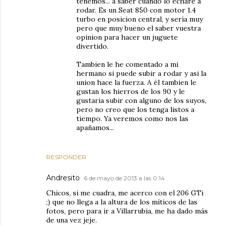
tenemos... a saber cuando lo echaré a
rodar. Es un Seat 850 con motor 1.4
turbo en posicion central, y seria muy
pero que muy bueno el saber vuestra
opinion para hacer un juguete
divertido.
Tambien le he comentado a mi
hermano si puede subir a rodar y asi la
union hace la fuerza. A él tambien le
gustan los hierros de los 90 y le
gustaria subir con alguno de los suyos,
pero no creo que los tenga listos a
tiempo. Ya veremos como nos las
apañamos...
RESPONDER
Andresito
6 de mayo de 2013 a las 0:14
Chicos, si me cuadra, me acerco con el 206 GTi
;) que no llega a la altura de los míticos de las
fotos, pero para ir a Villarrubia, me ha dado más
de una vez jeje.