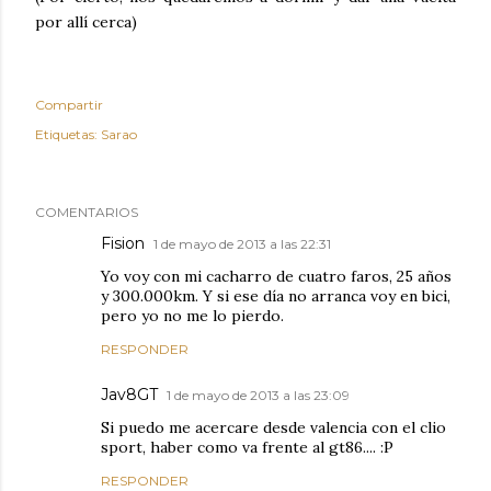
por allí cerca)
Compartir
Etiquetas:
Sarao
COMENTARIOS
Fision
1 de mayo de 2013 a las 22:31
Yo voy con mi cacharro de cuatro faros, 25 años
y 300.000km. Y si ese día no arranca voy en bici,
pero yo no me lo pierdo.
RESPONDER
Jav8GT
1 de mayo de 2013 a las 23:09
Si puedo me acercare desde valencia con el clio
sport, haber como va frente al gt86.... :P
RESPONDER