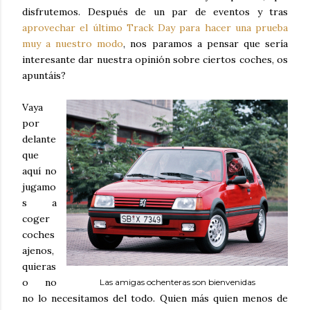
disfrutemos. Después de un par de eventos y tras
aprovechar el último Track Day para hacer una prueba
muy a nuestro modo
, nos paramos a pensar que sería
interesante dar nuestra opinión sobre ciertos coches, os
apuntáis?
Vaya
por
delante
que
aquí no
jugamo
s a
coger
coches
ajenos,
quieras
o no
Las amigas ochenteras son bienvenidas
no lo necesitamos del todo. Quien más quien menos de