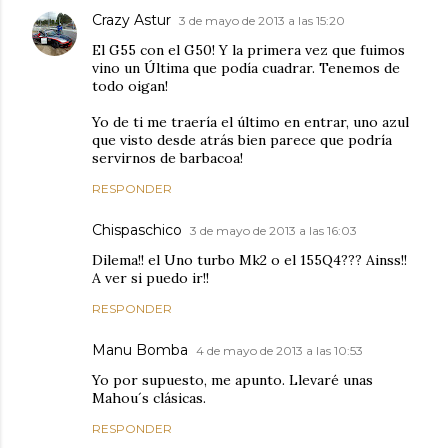
Crazy Astur
3 de mayo de 2013 a las 15:20
El G55 con el G50! Y la primera vez que fuimos
vino un Última que podía cuadrar. Tenemos de
todo oigan!
Yo de ti me traería el último en entrar, uno azul
que visto desde atrás bien parece que podría
servirnos de barbacoa!
RESPONDER
Chispaschico
3 de mayo de 2013 a las 16:03
Dilema!! el Uno turbo Mk2 o el 155Q4??? Ainss!!
A ver si puedo ir!!
RESPONDER
Manu Bomba
4 de mayo de 2013 a las 10:53
Yo por supuesto, me apunto. Llevaré unas
Mahou´s clásicas.
RESPONDER