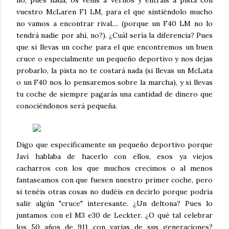
no, pues nada, os venís a vernos y entráis a pista con
vuestro McLaren F1 LM, para el que sintiéndolo mucho
no vamos a encontrar rival.... (porque un F40 LM no lo
tendrá nadie por ahí, no?). ¿Cuál sería la diferencia? Pues
que si llevas un coche para el que encontremos un buen
cruce o especialmente un pequeño deportivo y nos dejas
probarlo, la pista no te costará nada (si llevas un McLata
o un F40 nos lo pensaremos sobre la marcha), y si llevas
tu coche de siempre pagarás una cantidad de dinero que
conociéndonos será pequeña.
Digo que específicamente un pequeño deportivo porque
Javi hablaba de hacerlo con ellos, esos ya viejos
cacharros con los que muchos crecimos o al menos
fantaseamos con que fuesen nuestro primer coche, pero
si tenéis otras cosas no dudéis en decirlo porque podría
salir algún "cruce" interesante. ¿Un deltona? Pues lo
juntamos con el M3 e30 de Leckter. ¿O qué tal celebrar
los 50 años de 911 con varias de sus generaciones?