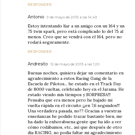
RESPONDER
Antonio
9 de mayo de 2013 a las 14:43
Estoy intentando liar a un amigo con un 164 y un
75 twin spark, pero está complicado lo del 75 al
menos. Creo que se vendrá con el 164, pero no
rodará seguramente.
RESPONDER
Andresito
12 de mayo de 2013 a las 1:20
Buenas noches, quisiera dejar un comentario en
agradecimiento a estos Racing Gang de la
Escuela de Pilotos... he estado en el Track Day
de 8000 vueltas, celebrado hoy en el Jarama. He
estado viendo mis tiempos y SORPRESA!!!
Pensaba que era menos pero he bajado mi
vuelta rápida en el circuito ¡¡¡en 7,6 segundos!!!
Una verdadera pasada, no?? Gracias a vuestras
enseñanzas he podido trazar bastante bien, me
ha dado la enhorabuena gente que ha ido a ver
cómo rodábamos, etc., así que después de otro
día RACING, no podía faltar mi agradecimiento