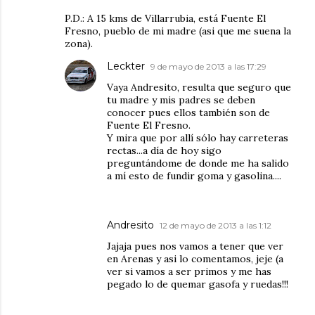
P.D.: A 15 kms de Villarrubia, está Fuente El
Fresno, pueblo de mi madre (asi que me suena la
zona).
Leckter
9 de mayo de 2013 a las 17:29
Vaya Andresito, resulta que seguro que
tu madre y mis padres se deben
conocer pues ellos también son de
Fuente El Fresno.
Y mira que por allí sólo hay carreteras
rectas...a día de hoy sigo
preguntándome de donde me ha salido
a mí esto de fundir goma y gasolina....
Andresito
12 de mayo de 2013 a las 1:12
Jajaja pues nos vamos a tener que ver
en Arenas y asi lo comentamos, jeje (a
ver si vamos a ser primos y me has
pegado lo de quemar gasofa y ruedas!!!