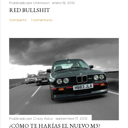
r
Publicado por
Unknown
enero 16, 2012
i
RED BULLSHIT
o
Compartir
1 comentario
Publicado por
Crazy Astur
septiembre 17, 2012
¿CÓMO TE HARÍAS EL NUEVO M3?