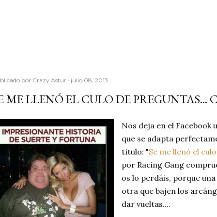
Ir al contenido principal
blicado por
Crazy Astur
julio 08, 2013
E ME LLENÓ EL CULO DE PREGUNTAS... C
Nos deja en el Facebook 
que se adapta perfectamen
título: "
Se me llenó el cul
por Racing Gang comprueb
os lo perdáis, porque una 
otra que bajen los arcánge
dar vueltas....