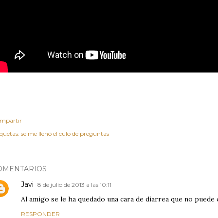
mpartir
iquetas:
se me llenó el culo de preguntas
OMENTARIOS
Javi
8 de julio de 2013 a las 10:11
Al amigo se le ha quedado una cara de diarrea que no puede co
RESPONDER