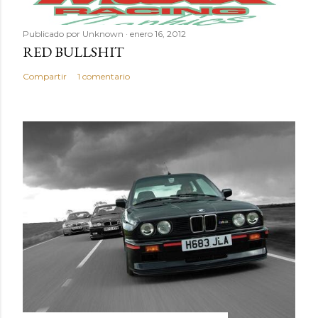
a
r
Publicado por
Unknown
enero 16, 2012
i
RED BULLSHIT
o
Compartir
1 comentario