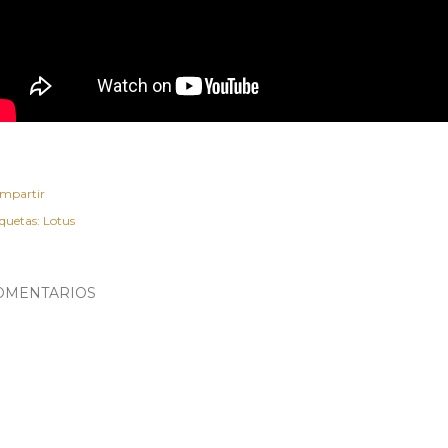
mpartir
iquetas:
Lotus
OMENTARIOS