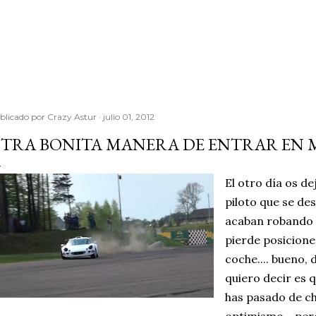
Ir al contenido principal
blicado por
Crazy Astur
julio 01, 2012
TRA BONITA MANERA DE ENTRAR EN 
El otro día os d
piloto que se de
acaban robando l
pierde posiciones
coche.... bueno, 
quiero decir es q
has pasado de ch