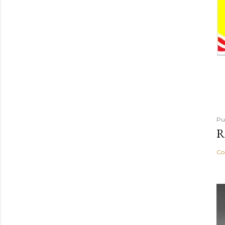
Pu
R
Co