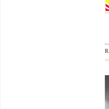
Pu
R
Co