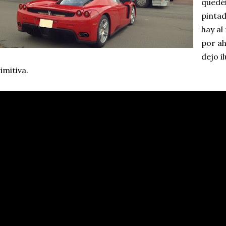
quedé
pintad
hay al
por ah
dejo i
imitiva.