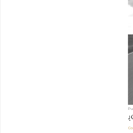
Pu
¿
Co