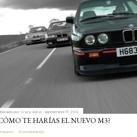
blicado por
Crazy Astur
septiembre 17, 2012
CÓMO TE HARÍAS EL NUEVO M3?
mpartir
11 comentarios