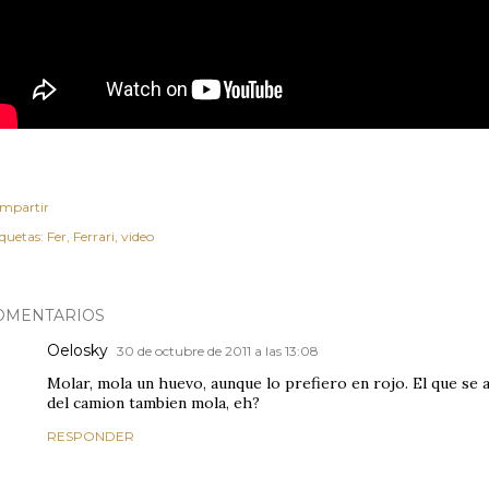
mpartir
iquetas:
Fer
Ferrari
video
OMENTARIOS
Oelosky
30 de octubre de 2011 a las 13:08
Molar, mola un huevo, aunque lo prefiero en rojo. El que se 
del camion tambien mola, eh?
RESPONDER