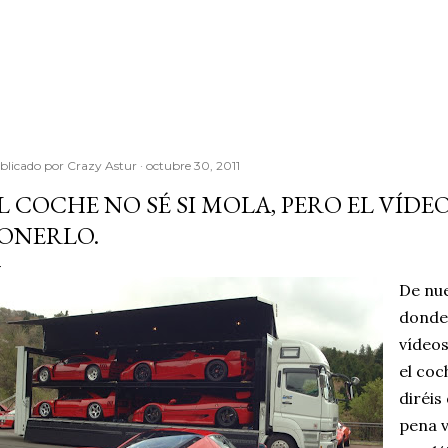
Ir al contenido principal
blicado por
Crazy Astur
octubre 30, 2011
L COCHE NO SÉ SI MOLA, PERO EL VÍDE
ONERLO.
De nu
donde
vídeo
el coc
diréis
pena v