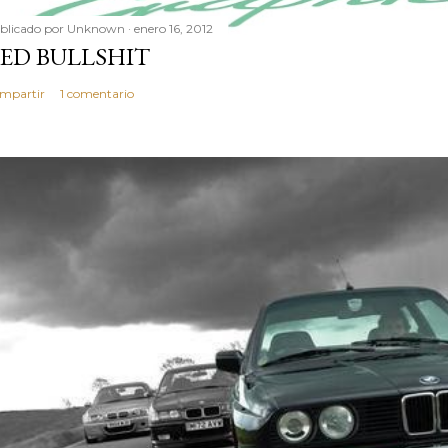
blicado por
Unknown
enero 16, 2012
ED BULLSHIT
mpartir
1 comentario