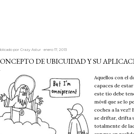
Ir al contenido principal
blicado por
Crazy Astur
enero 17, 2013
ONCEPTO DE UBICUIDAD Y SU APLICA
Aquellos con el d
capaces de estar e
este tío debe ten
móvil que se lo p
coches a la vez!! 
se driftar, drifta 
totalmente de la