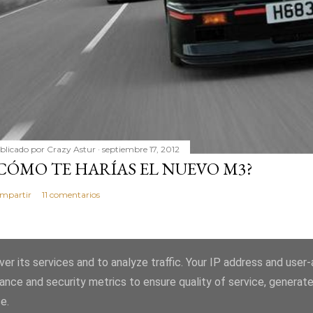
blicado por
Crazy Astur
septiembre 17, 2012
CÓMO TE HARÍAS EL NUEVO M3?
mpartir
11 comentarios
er its services and to analyze traffic. Your IP address and user
ance and security metrics to ensure quality of service, generat
Con la tecnología de Blogger
e.