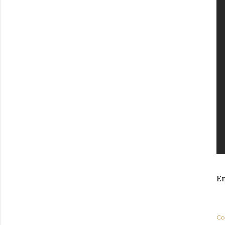
En
Co