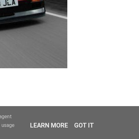
-agent
LEARN MORE
GOT IT
e usage