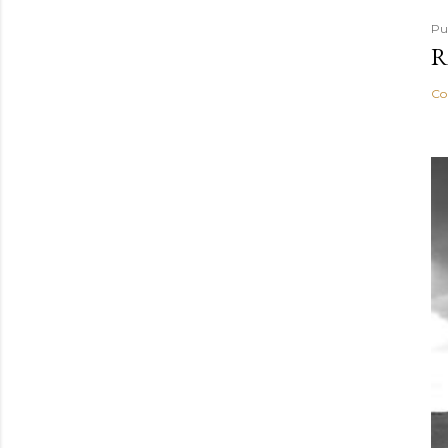
Pu
R
Co