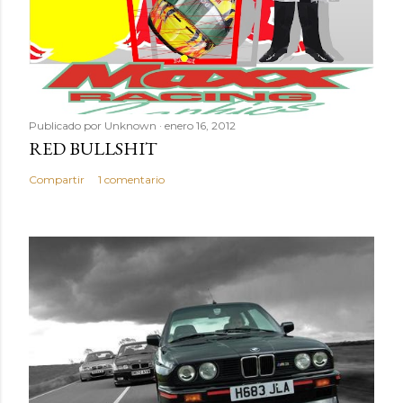
m
e
n
t
a
r
Publicado por
Unknown
enero 16, 2012
i
RED BULLSHIT
o
Compartir
1 comentario