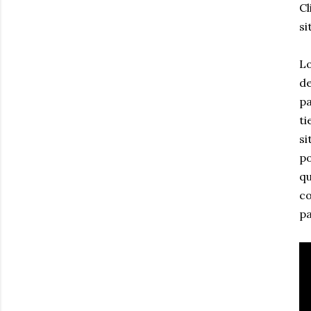
Cl
si
Lo
de
pa
ti
si
po
qu
co
pa