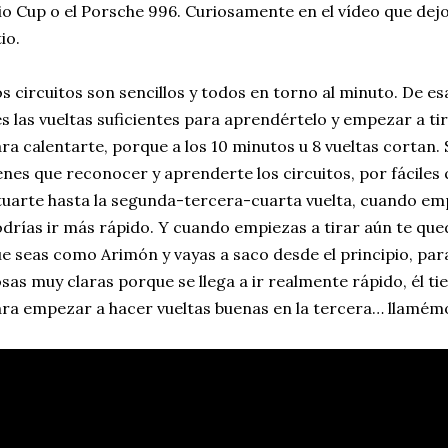
io Cup o el Porsche 996. Curiosamente en el vídeo que dejo 
tio.
s circuitos son sencillos y todos en torno al minuto. De 
s las vueltas suficientes para aprendértelo y empezar a ti
ra calentarte, porque a los 10 minutos u 8 vueltas cortan. 
enes que reconocer y aprenderte los circuitos, por fáciles q
tuarte hasta la segunda-tercera-cuarta vuelta, cuando empi
drías ir más rápido. Y cuando empiezas a tirar aún te qu
e seas como Arimón y vayas a saco desde el principio, para
sas muy claras porque se llega a ir realmente rápido, él tie
ra empezar a hacer vueltas buenas en la tercera… llamémo