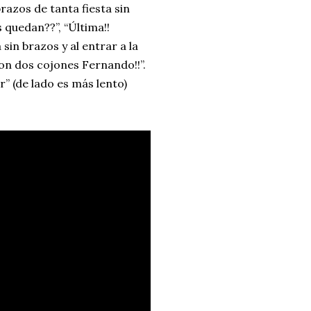
razos de tanta fiesta sin
s quedan??”, “Última!!
sin brazos y al entrar a la
on dos cojones Fernando!!”.
r” (de lado es más lento)