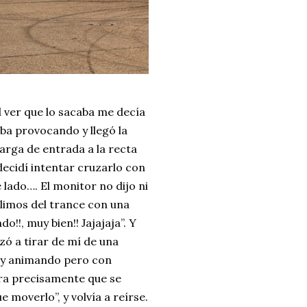
l ver que lo sacaba me decía
aba provocando y llegó la
larga de entrada a la recta
 decidí intentar cruzarlo con
lado…. El monitor no dijo ni
alimos del trance con una
!!, muy bien!! Jajajaja”. Y
zó a tirar de mí de una
 y animando pero con
era precisamente que se
 moverlo”, y volvía a reírse.