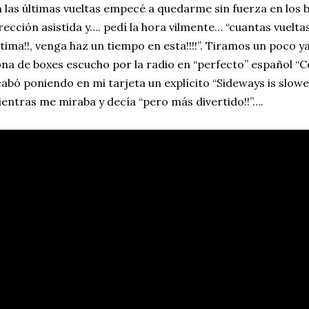
 las últimas vueltas empecé a quedarme sin fuerza en los b
rección asistida y…. pedí la hora vilmente… “cuantas vuelta
tima!!, venga haz un tiempo en esta!!!!”. Tiramos un poco ya 
na de boxes escucho por la radio en “perfecto” español “C
abó poniendo en mi tarjeta un explícito “Sideways is slowe
entras me miraba y decía “pero más divertido!!”….