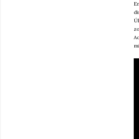
En
di
Úl
zo
Ac
mi