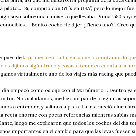
ena pinta, así que me quitaron la pregunta de la boca cuan
a piloto... “Si, compito con GT´s en USA”, pero lo mejor fu
igo suyo sobre una camiseta que llevaba. Ponía “550 spyde
conocibles… “Bonito coche –le dije- ¿Tienes uno?”. Creo qu
espués de
la primera entrada, en la que os contamos lo qu
e os dijimos algún truco y cosas a tener en cuenta a la hor
gamos virtualmente uno de los viajes más racing que pued
 día empezó como os dije con el M3 número 1. Dentro ya 
nitor. Nos saludamos, me hizo un par de preguntas supon
amos a entender, y salimos a pista. La instrucción fue clara:
a recta enorme con pocas referencias mientras subías mar
lante, luego me explicaron que todos los coches del día t
nos importantes en el cambio para que las levas fuesen sie