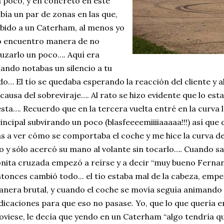
 poco, y en concreto en éste
bía un par de zonas en las que,
bido a un Caterham, al menos yo
o encuentro manera de no
uzarlo un poco…. Aquí era
ando notabas un silencio a tu
do… El tío se quedaba esperando la reacción del cliente y a
 causa del sobreviraje…. Al rato se hizo evidente que lo est
esta…. Recuerdo que en la tercera vuelta entré en la curva 
incipal subvirando un poco (blasfeeeemiiiiaaaaa!!!) así que
s a ver cómo se comportaba el coche y me hice la curva de 
o y sólo acercó su mano al volante sin tocarlo…. Cuando s
nita cruzada empezó a reírse y a decir “muy bueno Fernando
tonces cambió todo... el tío estaba mal de la cabeza, empe
nera brutal, y cuando el coche se movía seguía animando
dicaciones para que eso no pasase. Yo, que lo que quería 
viese, le decía que yendo en un Caterham “algo tendría que