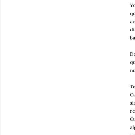
Yo
qu
ac
dí
ba
De
qu
nu
Te
Ca
s
re
Cu
al