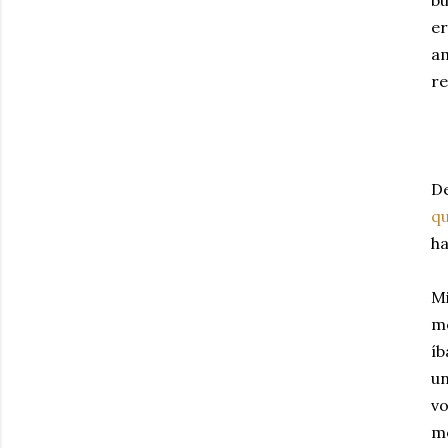
bu
er
am
re
D
qu
ha
Mi
mo
íb
un
vo
me