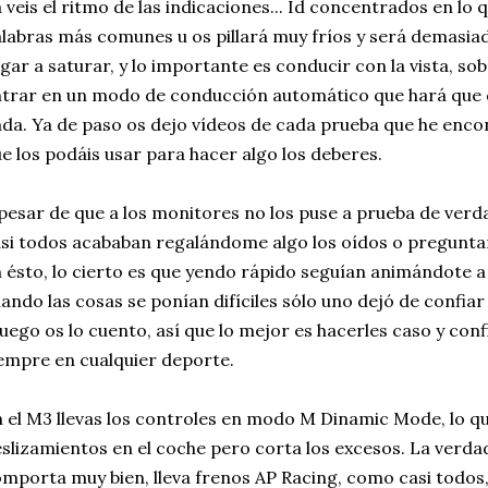
 veis el ritmo de las indicaciones... Id concentrados en lo q
labras más comunes u os pillará muy fríos y será demasi
egar a saturar, y lo importante es conducir con la vista, s
trar en un modo de conducción automático que hará que 
da. Ya de paso os dejo vídeos de cada prueba que he enco
e los podáis usar para hacer algo los deberes.
pesar de que a los monitores no los puse a prueba de ve
si todos acababan regalándome algo los oídos o preguntan
 ésto, lo cierto es que yendo rápido seguían animándote a 
ando las cosas se ponían difíciles sólo uno dejó de confiar
luego os lo cuento, así que lo mejor es hacerles caso y con
empre en cualquier deporte.
 el M3 llevas los controles en modo M Dinamic Mode, lo q
slizamientos en el coche pero corta los excesos. La verdad
mporta muy bien, lleva frenos AP Racing, como casi todos,