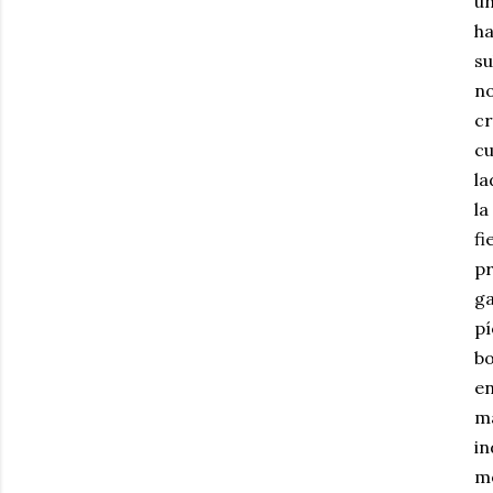
un
ha
su
n
cr
cu
la
la
fi
pr
ga
pí
bo
en
ma
in
mo