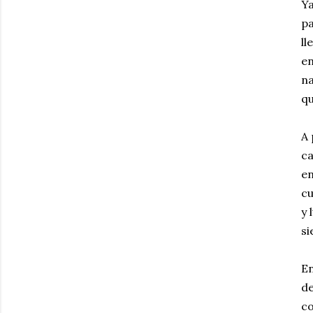
Ya
pa
ll
en
na
qu
A 
ca
en
cu
y 
si
En
de
co