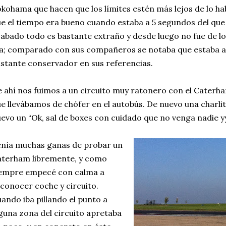
kohama que hacen que los límites estén más lejos de lo h
e el tiempo era bueno cuando estaba a 5 segundos del que hi
abado todo es bastante extraño y desde luego no fue de l
a; comparado con sus compañeros se notaba que estaba ah
stante conservador en sus referencias.
 ahí nos fuimos a un circuito muy ratonero con el Caterha
e llevábamos de chófer en el autobús. De nuevo una charlit
evo un “Ok, sal de boxes con cuidado que no venga nadie y
nía muchas ganas de probar un
terham libremente, y como
iempre empecé con calma a
conocer coche y circuito.
ando iba pillando el punto a
guna zona del circuito apretaba