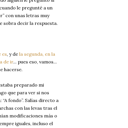
do alguien le preguntó si
e cuando le pregunté a un
r” con unas letras muy
e sobra decir la respuesta.
e es
, y de
la segunda, en la
a de ir
... pues eso, vamos...
e hacerse.
estaba preparado mi
go que para ver si nos
 “A fondo”. Salías directo a
chas con las levas tras el
enían modificaciones más o
mpre iguales, incluso el