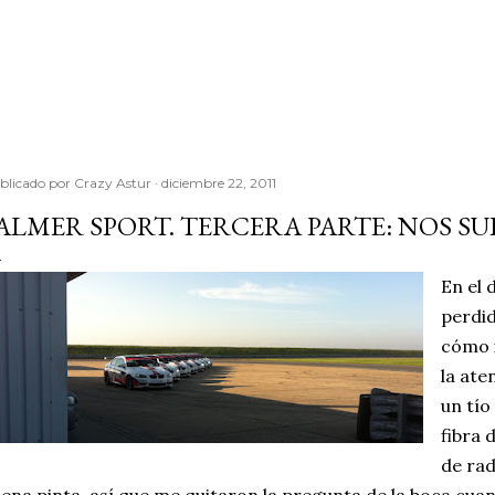
Ir al contenido principal
blicado por
Crazy Astur
diciembre 22, 2011
ALMER SPORT. TERCERA PARTE: NOS SU
En el 
perdi
cómo i
la ate
un tío
fibra 
de ra