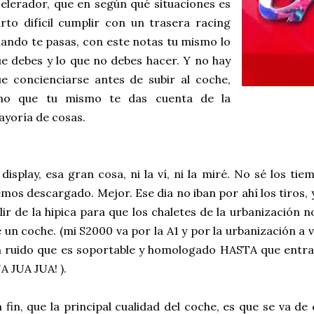
elerador, que en según qué situaciones es
rto difícil cumplir con un trasera racing
ando te pasas, con este notas tu mismo lo
e debes y lo que no debes hacer. Y no hay
e concienciarse antes de subir al coche,
ino que tu mismo te das cuenta de la
yoría de cosas.
 display, esa gran cosa, ni la ví, ni la miré. No sé los ti
mos descargado. Mejor. Ese dia no iban por ahí los tiros,
lir de la hipica para que los chaletes de la urbanización
 un coche. (mi S2000 va por
la A
1 y por la urbanización a
 ruido que es soportable y homologado HASTA que entras 
A JUA JUA! ).
 fin, que la principal cualidad del coche, es que se va de