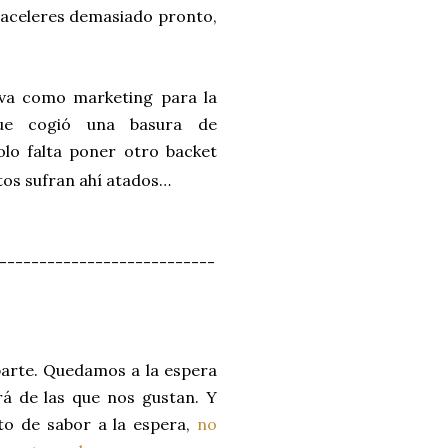
e aceleres demasiado pronto,
rva como marketing para la
ue cogió una basura de
olo falta poner otro backet
tos sufran ahí atados…
---------------------------
parte. Quedamos a la espera
á de las que nos gustan. Y
to de sabor a la espera,
no