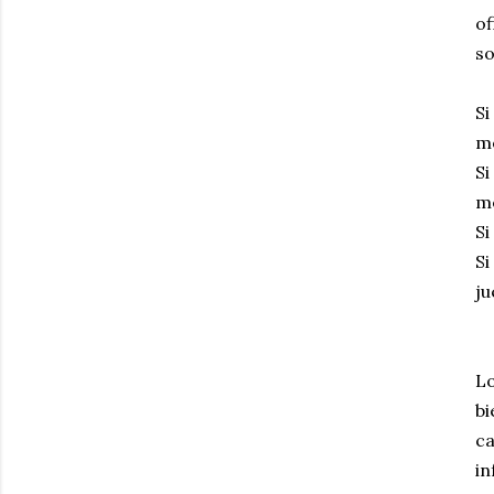
o
so
Si
me
Si
me
Si
Si
ju
Lo
bi
ca
i