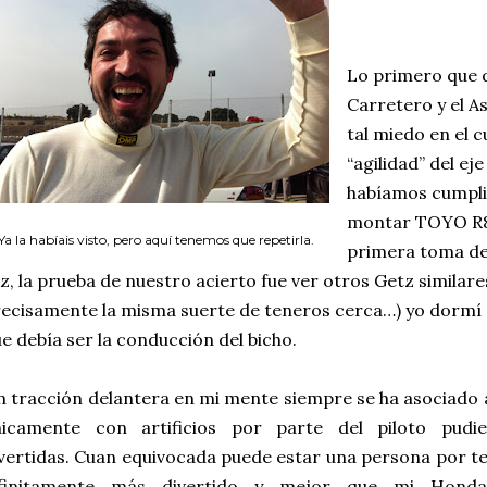
Lo primero que d
Carretero y el 
tal miedo en el 
“agilidad” del ej
habíamos cumpli
montar TOYO R88
Ya la habíais visto, pero aquí tenemos que repetirla.
primera toma de 
z, la prueba de nuestro acierto fue ver otros Getz similare
ecisamente la misma suerte de teneros cerca…) yo dormí 
e debía ser la conducción del bicho.
 tracción delantera en mi mente siempre se ha asociado a
nicamente con artificios por parte del piloto pudi
vertidas.
Cuan equivocada puede estar una persona por te
nfinitamente más divertido y mejor que mi Hond