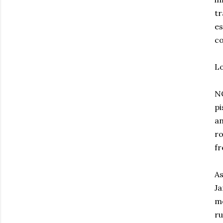
t
es
co
Lo
NO
pi
a
ro
f
As
Ja
me
ru