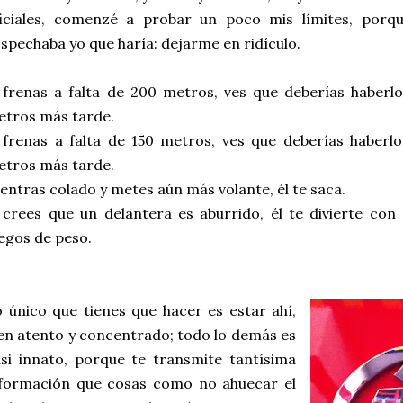
ficiales, comenzé a probar un poco mis límites, porq
spechaba yo que haría: dejarme en ridículo.
 frenas a falta de
200 metros
, ves que deberías haberlo
tros más tarde.
 frenas a falta de
150 metros
, ves que deberías haberlo
tros más tarde.
 entras colado y metes aún más volante, él te saca.
 crees que un delantera es aburrido, él te divierte con
egos de peso.
 único que tienes que hacer es estar ahí,
en atento y concentrado; todo lo demás es
si innato, porque te transmite tantísima
nformación que cosas como no ahuecar el