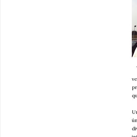
ve
pr
qu
Un
ú
di
i