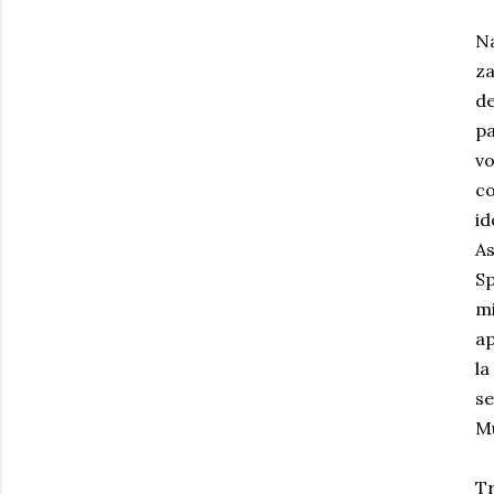
N
z
d
pa
v
co
i
As
Sp
m
ap
la
s
M
Tr