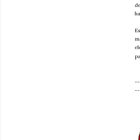
de
ha
E
m
el
pa
--
--