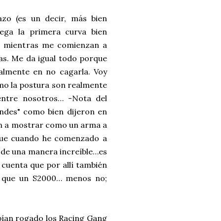
azo (es un decir, más bien
lega la primera curva bien
te mientras me comienzan a
as. Me da igual todo porque
almente en no cagarla. Voy
omo la postura son realmente
 entre nosotros… -Nota del
andes" como bien dijeron en
zan a mostrar como un arma a
 que cuando he comenzado a
 de una manera increíble…es
cuenta que por allí también
os que un S2000… menos no;
abían rogado los Racing Gang