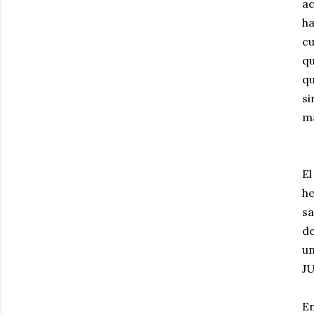
ac
ha
cu
qu
qu
s
ma
El
he
sa
de
un
JU
En