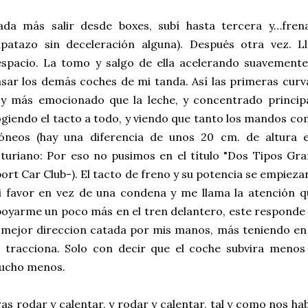
ada más salir desde boxes, subí hasta tercera y…fren
apatazo sin deceleración alguna). Después otra vez. L
espacio. La tomo y salgo de ella acelerando suavemen
sar los demás coches de mi tanda. Así las primeras curv
oy más emocionado que la leche, y concentrado princip
giendo el tacto a todo, y viendo que tanto los mandos c
dóneos (hay una diferencia de unos
20 cm
. de altura
turiano: Por eso no pusimos en el título "Dos Tipos Gr
ort Car Club-). El tacto de freno y su potencia se empie
i favor en vez de una condena y me llama la atención
oyarme un poco más en el tren delantero, este responde
 mejor direccion catada por mis manos, más teniendo en 
e tracciona. Solo con decir que el coche subvira men
ucho menos.
as rodar y calentar, y rodar y calentar, tal y como nos h