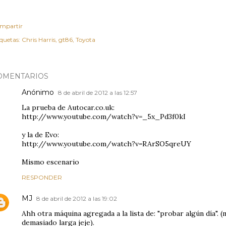
mpartir
iquetas:
Chris Harris
gt86
Toyota
OMENTARIOS
Anónimo
8 de abril de 2012 a las 12:57
La prueba de Autocar.co.uk:
http://www.youtube.com/watch?v=_5x_Pd3f0kI
y la de Evo:
http://www.youtube.com/watch?v=RArSO5qreUY
Mismo escenario
RESPONDER
MJ
8 de abril de 2012 a las 19:02
Ahh otra máquina agregada a la lista de: "probar algún día". (
demasiado larga jeje).