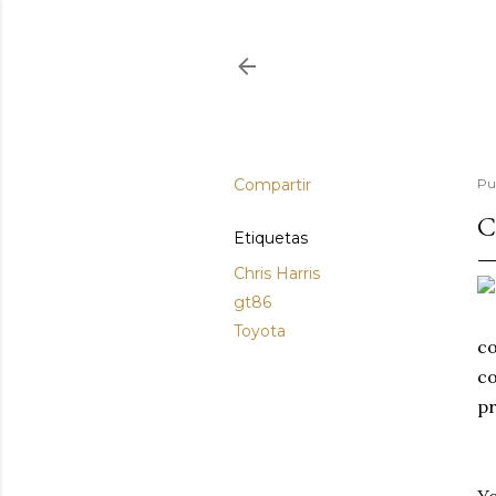
Compartir
Pu
C
Etiquetas
Chris Harris
gt86
Toyota
co
co
pr