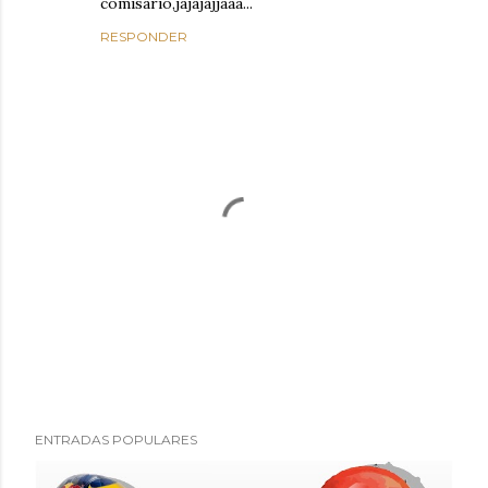
comisario,jajajajjaaa...
RESPONDER
P
ENTRADAS POPULARES
u
b