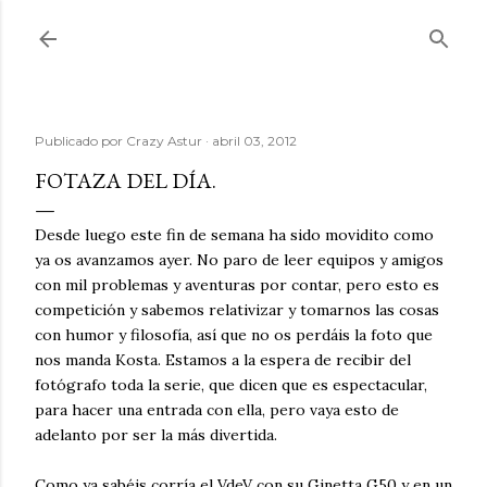
Ir al contenido principal
Publicado por
Crazy Astur
abril 03, 2012
FOTAZA DEL DÍA.
Desde luego este fin de semana ha sido movidito como
ya os avanzamos ayer. No paro de leer equipos y amigos
con mil problemas y aventuras por contar, pero esto es
competición y sabemos relativizar y tomarnos las cosas
con humor y filosofía, así que no os perdáis la foto que
nos manda Kosta. Estamos a la espera de recibir del
fotógrafo toda la serie, que dicen que es espectacular,
para hacer una entrada con ella, pero vaya esto de
adelanto por ser la más divertida.
Como ya sabéis corría el VdeV con su Ginetta G50 y en un