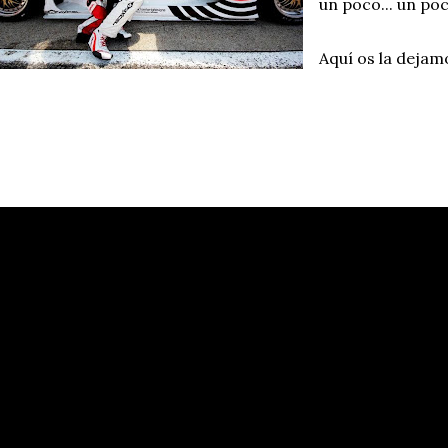
un poco... un po
Aquí os la dejam