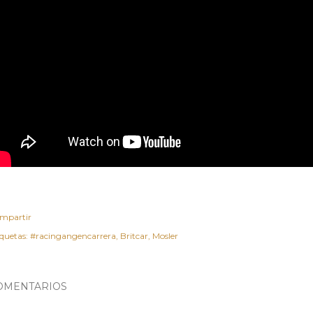
mpartir
iquetas:
#racingangencarrera
Britcar
Mosler
OMENTARIOS