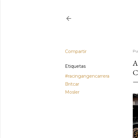
Compartir
Pu
A
Etiquetas
C
#racingangencarrera
Britcar
Mosler