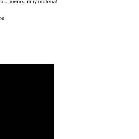
co... bueno.. muy molona!
os!