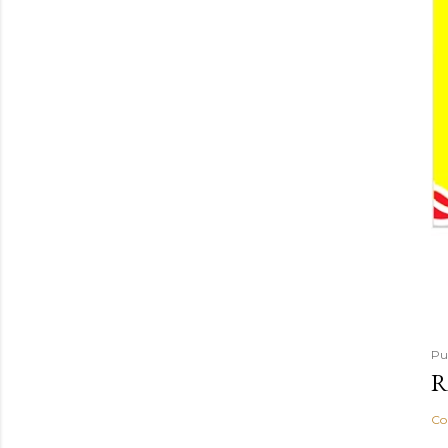
Pu
R
Co