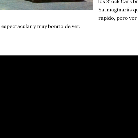
los Stock Cars br
Ya imaginarás q
rápido, pero ver 
 espectacular y muy bonito de ver.