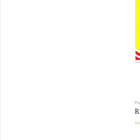
Pu
R
Co