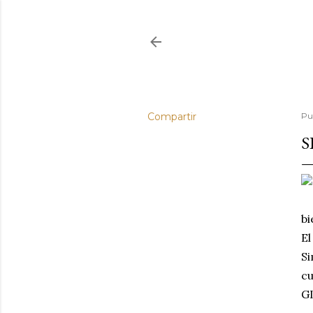
Compartir
Pu
S
bi
El
Si
cu
GI