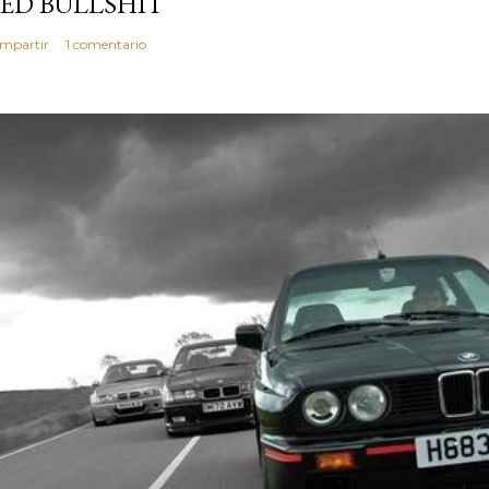
ED BULLSHIT
mpartir
1 comentario