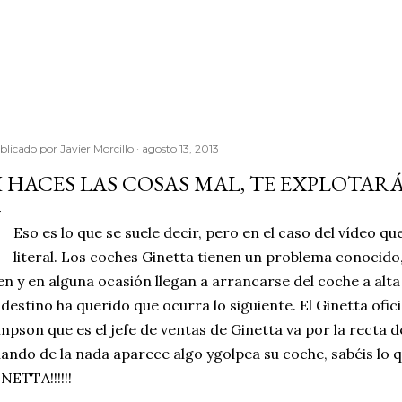
Ir al contenido principal
blicado por
Javier Morcillo
agosto 13, 2013
I HACES LAS COSAS MAL, TE EXPLOTAR
Eso es lo que se suele decir, pero en el caso del vídeo qu
literal. Los coches Ginetta tienen un problema conocido,
en y en alguna ocasión llegan a arrancarse del coche a alta
 destino ha querido que ocurra lo siguiente. El Ginetta ofi
mpson que es el jefe de ventas de Ginetta va por la recta
ando de la nada aparece algo ygolpea su coche, sabéis lo q
NETTA!!!!!!