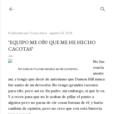
Ir al contenido principal
Publicado por
Crazy Astur
agosto 23, 2013
"EQUIPO ME OÍS? QUE ME HE HECHO
CACOTAS"
No fue
exacta
No todo el mundo estaba así de contento...
mente
así, y tengo que decir de antemano que Damon Hill nunca
fue santo de mi devoción. No tengo grandes razones
para ello, pero así es. Su padre, sin embargo, sí que lo es.
Y a veces pasa que no le acabas de pillar el punto a
alguien pero no paras de oír cosas buenas de él, y hasta
cambias de opinión, pero no creo que con esta historia