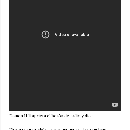
Damon Hill aprieta el botón de radio y dice:
"Voy a deciros algo, y creo que mejor lo escucháis.