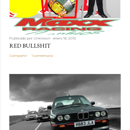
e
n
t
a
r
Publicado por
Unknown
enero 16, 2012
i
RED BULLSHIT
o
Compartir
1 comentario