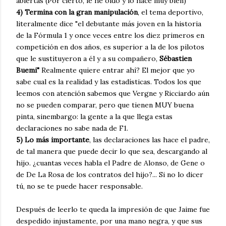
abiertas (Por cierto, le he oído y lo hace muy bien)
4) Termina con la gran manipulación
, el tema deportivo,
literalmente dice "el debutante más joven en la historia
de la Fórmula 1 y once veces entre los diez primeros en
competición en dos años, es superior a la de los pilotos
que le sustituyeron a él y a su compañero,
Sébastien
Buemi"
Realmente quiere entrar ahí? El mejor que yo
sabe cual es la realidad y las estadísticas. Todos los que
leemos con atención sabemos que Vergne y Ricciardo aún
no se pueden comparar, pero que tienen MUY buena
pinta, sinembargo: la gente a la que llega estas
declaraciones no sabe nada de F1.
5) Lo más importante
, las declaraciones las hace el padre,
de tal manera que puede decir lo que sea, descargando al
hijo. ¿cuantas veces habla el Padre de Alonso, de Gene o
de De La Rosa de los contratos del hijo?... Si no lo dicer
tú, no se te puede hacer responsable.
Después de leerlo te queda la impresión de que Jaime fue
despedido injustamente, por una mano negra, y que sus