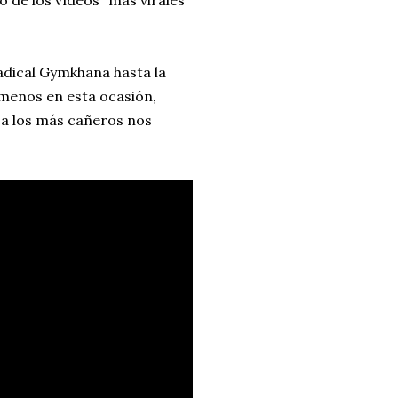
 de los vídeos "más virales"
adical Gymkhana hasta la
menos en esta ocasión,
 a los más cañeros nos