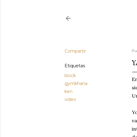
Compartir
Pu
Y
Etiquetas
block
En
gymkhana
si
ken
Un
video
Yo
va
in