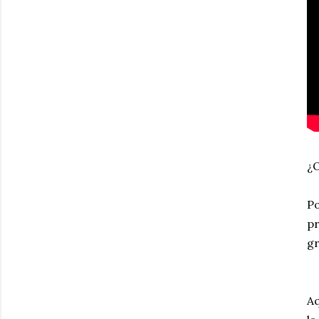
¿O
Po
pr
gr
Aq