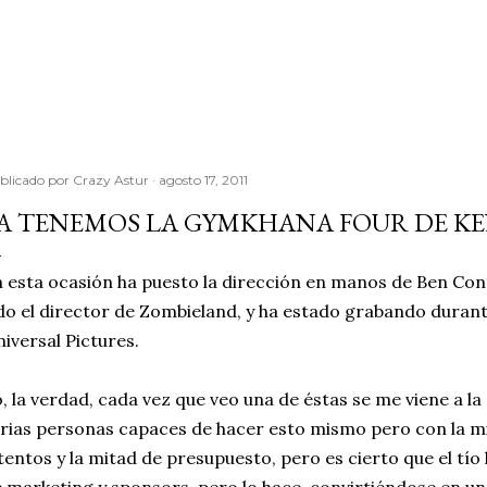
Ir al contenido principal
blicado por
Crazy Astur
agosto 17, 2011
A TENEMOS LA GYMKHANA FOUR DE KE
 esta ocasión ha puesto la dirección en manos de Ben Con
do el director de Zombieland, y ha estado grabando durante
iversal Pictures.
, la verdad, cada vez que veo una de éstas se me viene a l
rias personas capaces de hacer esto mismo pero con la mi
tentos y la mitad de presupuesto, pero es cierto que el tío