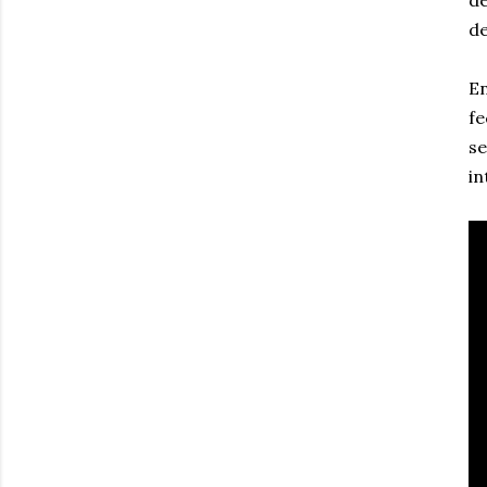
de
de
En
fe
se
in