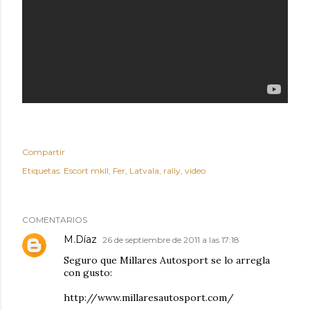
Compartir
Etiquetas:
Escort mkII
Fer
Latvala
rally
video
COMENTARIOS
M.Díaz
26 de septiembre de 2011 a las 17:18
Seguro que Millares Autosport se lo arregla
con gusto:
http://www.millaresautosport.com/