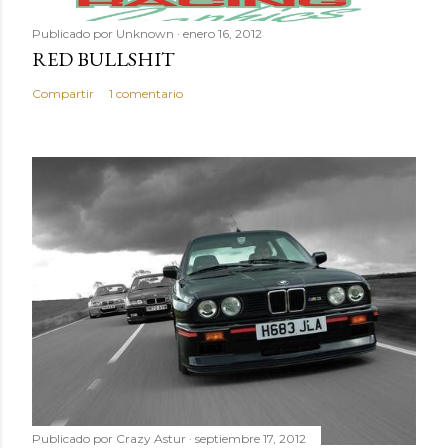
a
r
Publicado por
Unknown
enero 16, 2012
i
RED BULLSHIT
o
Compartir
1 comentario
Publicado por
Crazy Astur
septiembre 17, 2012